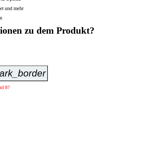
net und mehr
en
tionen zu dem Produkt?
ark_border
Jetzt Anfragen
nd 8?