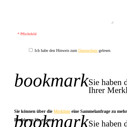
* Pflichtfeld
Ich habe den Hinweis zum
Datenschutz
gelesen.
bookmark
+1
Sie haben 
Ihrer Merkl
Sie können über die
Merkliste
eine Sammelanfrage zu mehr
bookmark
-1
Probieren Sie es aus!
Sie haben 