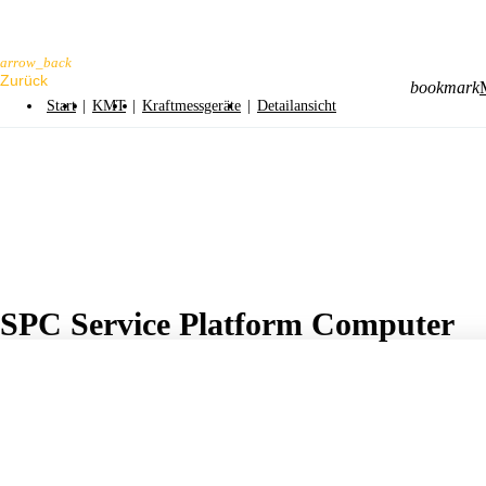
arrow_back
bookmark
Start
|
KMT
|
Kraftmessgeräte
|
Detailansicht
SPC Service Platform Computer