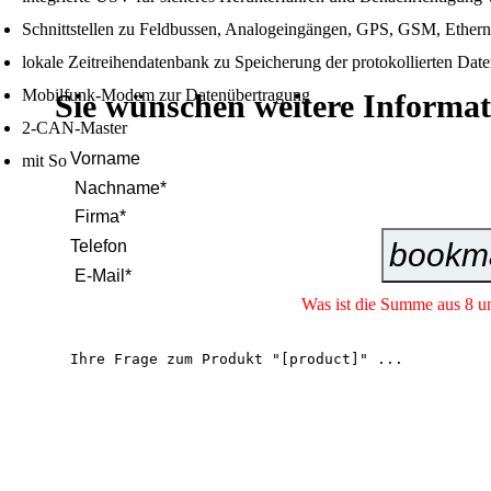
Schnittstellen zu Feldbussen, Analogeingängen, GPS, GSM, Ether
lokale Zeitreihendatenbank zu Speicherung der protokollierten Dat
Mobilfunk-Modem zur Datenübertragung
Sie wünschen weitere Informa
2-CAN-Master
mit Software
bookm
Was ist die Summe aus 8 u