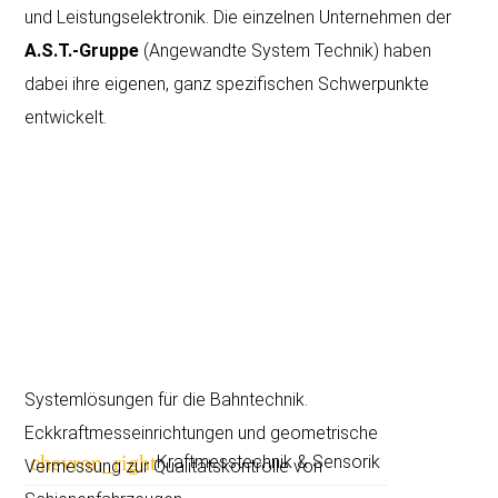
und Leistungselektronik. Die einzelnen Unternehmen der
A.S.T.-Gruppe
(Angewandte System Technik) haben
dabei ihre eigenen, ganz spezifischen Schwerpunkte
entwickelt.
Systemlösungen für die Bahntechnik.
Eckkraftmesseinrichtungen und geometrische
Navigation
chevron_right
Kraftmesstechnik & Sensorik
Vermessung zur Qualitätskontrolle von