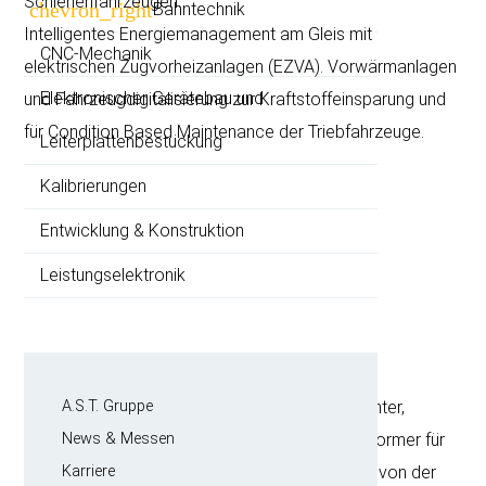
Schienenfahrzeugen.
überspringen
chevron_right
Bahntechnik
Intelligentes Energiemanagement am Gleis mit
CNC-Mechanik
elektrischen Zugvorheizanlagen (EZVA). Vorwärmanlagen
Elektronischer Gerätebau und
und Fahrzeugdigitalisierung zur Kraftstoffeinsparung und
für Condition Based Maintenance der Triebfahrzeuge.
Leiterplatten­bestückung
Kalibrierungen
Entwicklung & Konstruktion
Leistungselektronik
Navigation
Yes, we do. Kundenspezifische Frequenzumrichter,
A.S.T. Gruppe
überspringen
Wechselrichter, Ladetechnik und statische Umformer für
News & Messen
die Bahn- und Fahrzeugtechnik sowie Industrie von der
Karriere