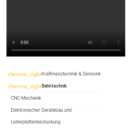
Navigation
chevron_right
Kraftmesstechnik & Sensorik
überspringen
chevron_right
Bahntechnik
CNC-Mechanik
Elektronischer Gerätebau und
Leiterplatten­bestückung