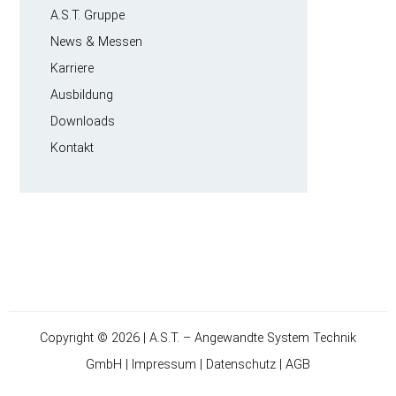
Navigation
A.S.T. Gruppe
überspringen
News & Messen
Karriere
Ausbildung
Downloads
Kontakt
Copyright © 2026 | A.S.T. – Angewandte System Technik
GmbH |
Impressum
|
Datenschutz
|
AGB