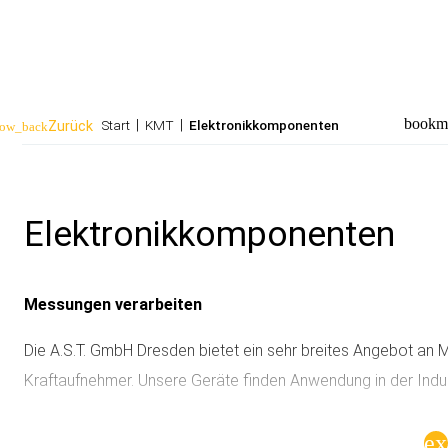
bookm
Start
|
KMT
|
Elektronikkomponenten
row_back
hbegriffe
SUCH
Elektronikkomponenten
Messungen verarbeiten
Die A.S.T. GmbH Dresden bietet ein sehr breites Angebot an
Kraftaufnehmer. Unsere Geräte finden Anwendung in der Indus
Übliche Signalausgänge sind Kraftanzeigen, Schaltsignale, N
e