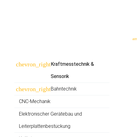
ar
Suc
Navigation
chevron_right
Kraftmesstechnik &
überspringen
Sensorik
chevron_right
Bahntechnik
CNC-Mechanik
Elektronischer Gerätebau und
Leiterplatten­bestückung