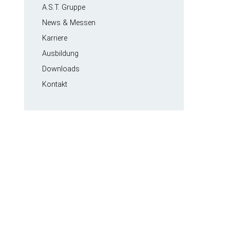
Navigation
A.S.T. Gruppe
überspringen
News & Messen
Karriere
Ausbildung
Downloads
Kontakt