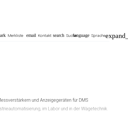
ark
email
search
language
Merkliste
Kontakt
Suche
Sprache
EN
 Messverstärkern und Anzeigegeräten für DMS
trieautomatisierung, im Labor und in der Wägetechnik.
ormsignale, RS232/485, Profibus, Ethernet und
xpand_more