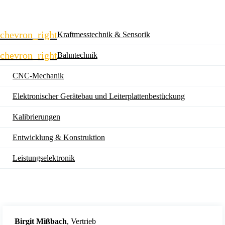
Navigation
chevron_right
Kraftmesstechnik & Sensorik
überspringen
chevron_right
Bahntechnik
CNC-Mechanik
Elektronischer Gerätebau und Leiterplatten­bestückung
Kalibrierungen
Entwicklung & Konstruktion
Leistungselektronik
Birgit Mißbach
, Vertrieb