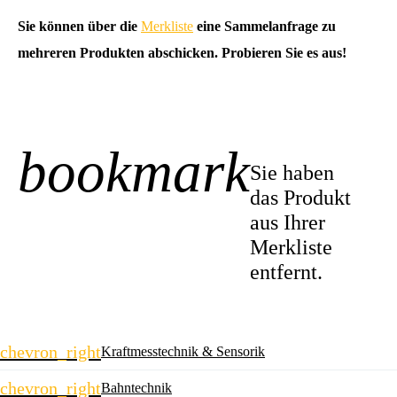
Sie können über die
Merkliste
eine Sammelanfrage zu
mehreren Produkten abschicken. Probieren Sie es aus!
bookmark
-1
Sie haben
das Produkt
aus Ihrer
Merkliste
entfernt.
Navigation
chevron_right
Kraftmesstechnik & Sensorik
überspringen
chevron_right
Bahntechnik