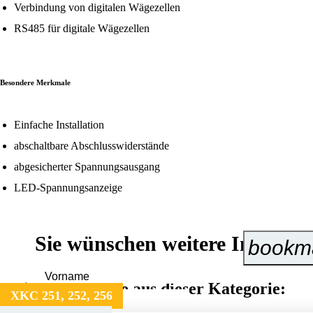
Verbindung von digitalen Wägezellen
RS485 für digitale Wägezellen
Besondere Merkmale
Einfache Installation
abschaltbare Abschlusswiderstände
abgesicherter Spannungsausgang
LED-Spannungsanzeige
Sie wünschen weitere Informa
bookm
Weitere Produkte aus dieser Kategorie:
XKC 251, 252, 256