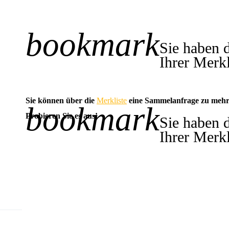
bookmark
+1
Sie haben 
Ihrer Merkl
Sie können über die
Merkliste
eine Sammelanfrage zu mehr
bookmark
-1
Probieren Sie es aus!
Sie haben 
Ihrer Merkl