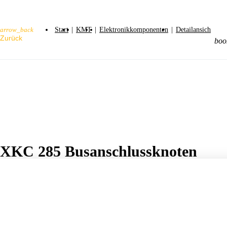
Start
|
KMT
|
Elektronikkomponenten
|
Detailansicht
arrow_back
boo
XKC 285 Busanschlussknoten