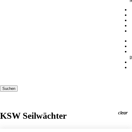
p
Suchbegriffe
Suchen
clear
clear
clear
KSW Seilwächter