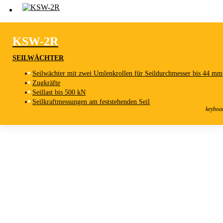
KSW-2R
SEILWÄCHTER
Seilwächter mit zwei Umlenkrollen für Seildurchmesser bis 44 mm
Zugkräfte
Seillast bis 500 kN
KSW-2R
Seilkraftmessungen am feststehenden Seil
Seilwächter
keyboa