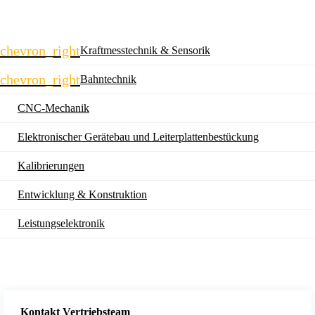
Navigation
chevron_right
Kraftmesstechnik & Sensorik
überspringen
chevron_right
Bahntechnik
CNC-Mechanik
Elektronischer Gerätebau und Leiterplatten­bestückung
Kalibrierungen
Entwicklung & Konstruktion
Leistungselektronik
Kontakt Vertriebsteam