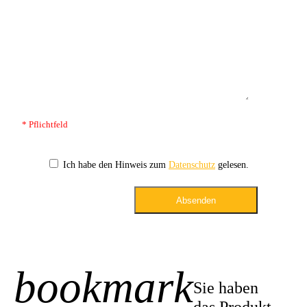
* Pflichtfeld
Ich habe den Hinweis zum
Datenschutz
gelesen.
Absenden
bookmark
+1
Sie haben