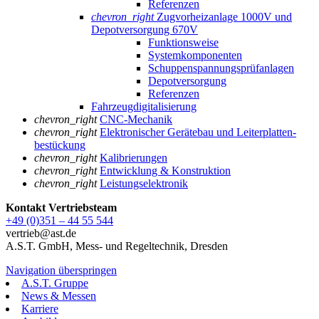
Referenzen
chevron_right
Zugvorheizanlage 1000V und
Depotversorgung 670V
Funktionsweise
Systemkomponenten
Schuppenspannungs­prüfanlagen
Depotversorgung
Referenzen
Fahrzeugdigitalisierung
chevron_right
CNC-Mechanik
chevron_right
Elektronischer Gerätebau und Leiterplatten­
bestückung
chevron_right
Kalibrierungen
chevron_right
Entwicklung & Konstruktion
chevron_right
Leistungselektronik
Kontakt Vertriebsteam
+49 (0)351 – 44 55 544
vertrieb@ast.de
A.S.T. GmbH, Mess- und Regeltechnik, Dresden
Navigation überspringen
A.S.T. Gruppe
News & Messen
Karriere