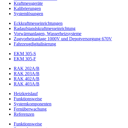
Kraftmessgeräte
Kalibrierungen
Systemlösungen
Eckkraftmess­einrichtungen
Radaufstands­kraftmess­einrichtung
Vorwärmanlagen, Wasserheizsysteme
Zugvorheizanlage 1000V und Depotversorgung 670V
Fahrzeugdigitalisierung
EKM 305-S
EKM 305-F
RAK 202A/B
RAK 203A/B
RAK 402A/B
RAK 403A/B
Heizkreislauf
Funktionsweise
Systemkomponenten
Fernüberwachung
Referenzen
Funktionsweise