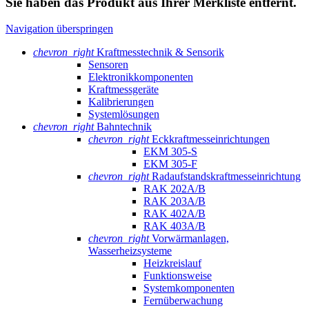
Sie haben das Produkt aus Ihrer Merkliste entfernt.
Navigation überspringen
chevron_right
Kraftmesstechnik & Sensorik
Sensoren
Elektronikkomponenten
Kraftmessgeräte
Kalibrierungen
Systemlösungen
chevron_right
Bahntechnik
chevron_right
Eckkraftmess­einrichtungen
EKM 305-S
EKM 305-F
chevron_right
Radaufstands­kraftmess­einrichtung
RAK 202A/B
RAK 203A/B
RAK 402A/B
RAK 403A/B
chevron_right
Vorwärmanlagen,
Wasserheizsysteme
Heizkreislauf
Funktionsweise
Systemkomponenten
Fernüberwachung