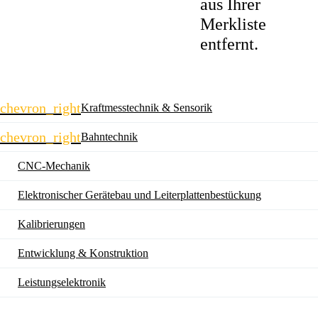
aus Ihrer
Merkliste
entfernt.
Navigation
chevron_right
Kraftmesstechnik & Sensorik
überspringen
chevron_right
Bahntechnik
CNC-Mechanik
Elektronischer Gerätebau und Leiterplatten­bestückung
Kalibrierungen
Entwicklung & Konstruktion
Leistungselektronik