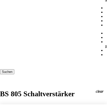
p
Suchbegriffe
Suchen
clear
clear
clear
BS 805 Schaltverstärker