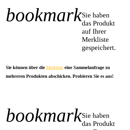
bookmark
+1
Sie haben
das Produkt
auf Ihrer
Merkliste
gespeichert.
Sie können über die
Merkliste
eine Sammelanfrage zu
mehreren Produkten abschicken. Probieren Sie es aus!
bookmark
-1
Sie haben
das Produkt