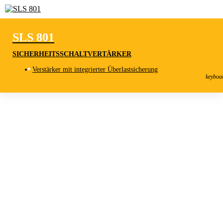
SLS 801
SICHERHEITSSCHALTVERTÄRKER
SLS 801
Verstärker mit integrierter Überlastsicherung
Sicherheitsschaltvertärker
keyboa