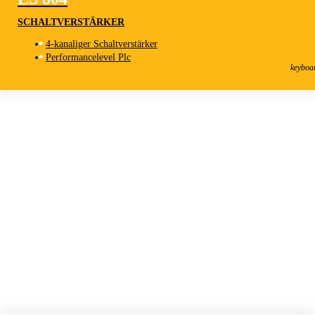
SCHALTVERSTÄRKER
4-kanaliger Schaltverstärker
LS 804
Performancelevel Plc
Schaltverstärker
keyboa