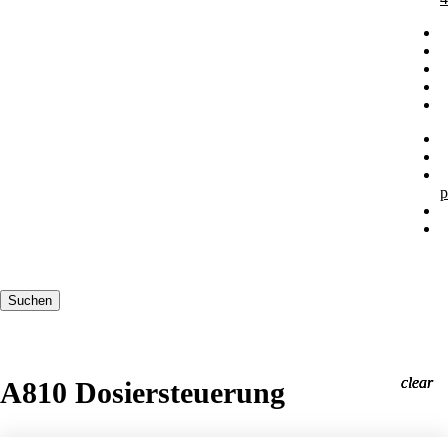
p
Suchbegriffe
Suchen
clear
clear
clear
A810 Dosiersteuerung