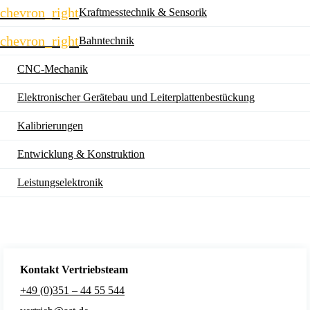
Navigation
chevron_right
Kraftmesstechnik & Sensorik
überspringen
chevron_right
Bahntechnik
CNC-Mechanik
Elektronischer Gerätebau und Leiterplatten­bestückung
Kalibrierungen
Entwicklung & Konstruktion
Leistungselektronik
Kontakt Vertriebsteam
+49 (0)351 – 44 55 544