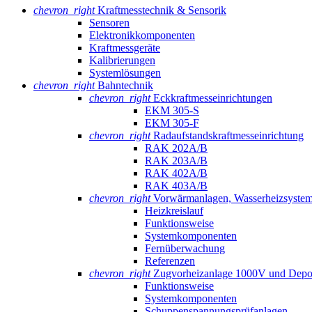
chevron_right
Kraftmesstechnik & Sensorik
Sensoren
Elektronikkomponenten
Kraftmessgeräte
Kalibrierungen
Systemlösungen
chevron_right
Bahntechnik
chevron_right
Eckkraftmess­einrichtungen
EKM 305-S
EKM 305-F
chevron_right
Radaufstands­kraftmess­einrichtung
RAK 202A/B
RAK 203A/B
RAK 402A/B
RAK 403A/B
chevron_right
Vorwärmanlagen, Wasserheizsyste
Heizkreislauf
Funktionsweise
Systemkomponenten
Fernüberwachung
Referenzen
chevron_right
Zugvorheizanlage 1000V und Depo
Funktionsweise
Systemkomponenten
Schuppenspannungs­prüfanlagen