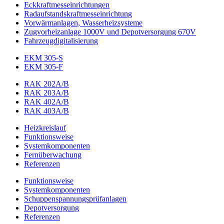
Eckkraftmess­einrichtungen
Radaufstands­kraftmess­einrichtung
Vorwärmanlagen, Wasserheizsysteme
Zugvorheizanlage 1000V und Depotversorgung 670V
Fahrzeugdigitalisierung
EKM 305-S
EKM 305-F
RAK 202A/B
RAK 203A/B
RAK 402A/B
RAK 403A/B
Heizkreislauf
Funktionsweise
Systemkomponenten
Fernüberwachung
Referenzen
Funktionsweise
Systemkomponenten
Schuppenspannungs­prüfanlagen
Depotversorgung
Referenzen