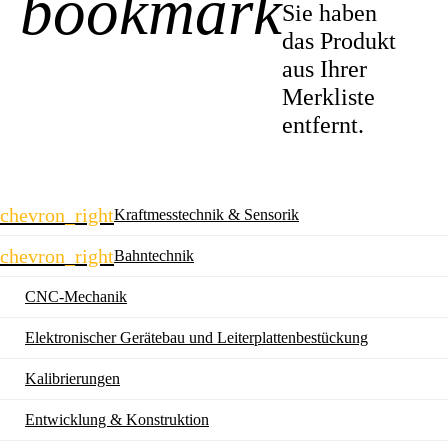
bookmark
Sie haben
das Produkt
aus Ihrer
Merkliste
entfernt.
Navigation
chevron_right
Kraftmesstechnik & Sensorik
überspringen
chevron_right
Bahntechnik
CNC-Mechanik
Elektronischer Gerätebau und Leiterplatten­bestückung
Kalibrierungen
Entwicklung & Konstruktion