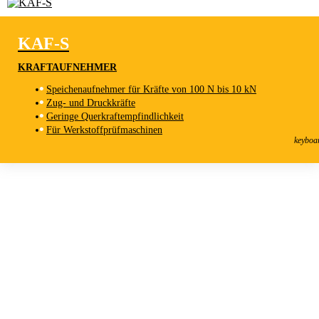
KAF-S
KRAFTAUFNEHMER
Speichenaufnehmer für Kräfte von 100 N bis 10 kN
Zug- und Druckkräfte
Geringe Querkraftempfindlichkeit
KAF-S
Für Werkstoffprüfmaschinen
Kraftaufnehmer
keyboa