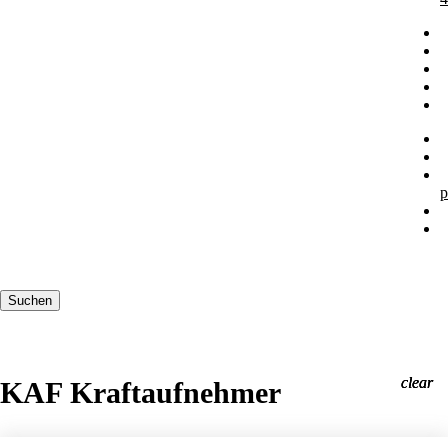
p
Suchbegriffe
Suchen
clear
clear
clear
KAF Kraftaufnehmer