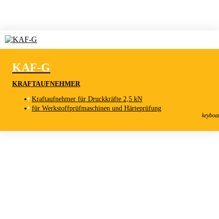
KAF-G
KRAFTAUFNEHMER
Kraftaufnehmer für Druckkräfte 2,5 kN
KAF-G
für Werkstoffprüfmaschinen und Härteprüfung
Kraftaufnehmer
keyboa