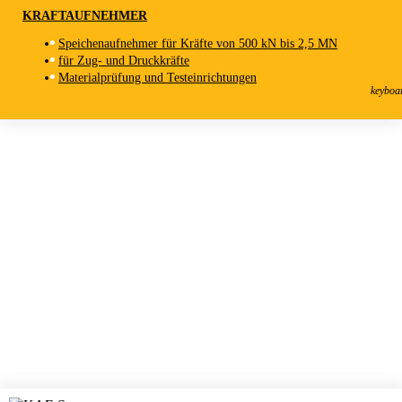
KRAFTAUFNEHMER
Speichenaufnehmer für Kräfte von 500 kN bis 2,5 MN
für Zug- und Druckkräfte
KAF-I
Materialprüfung und Testeinrichtungen
Kraftaufnehmer
keyboa