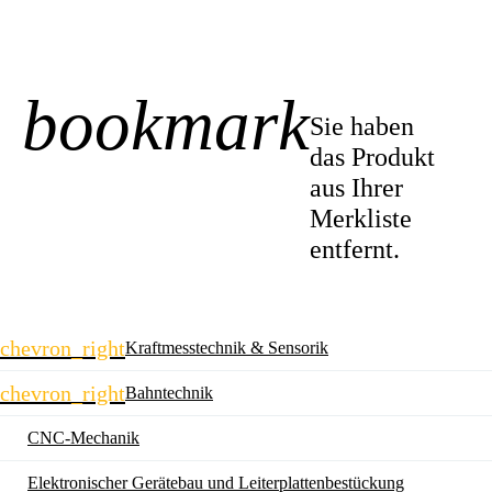
bookmark
-1
Sie haben
das Produkt
aus Ihrer
Merkliste
entfernt.
Navigation
chevron_right
Kraftmesstechnik & Sensorik
überspringen
chevron_right
Bahntechnik
CNC-Mechanik
Elektronischer Gerätebau und Leiterplatten­bestückung