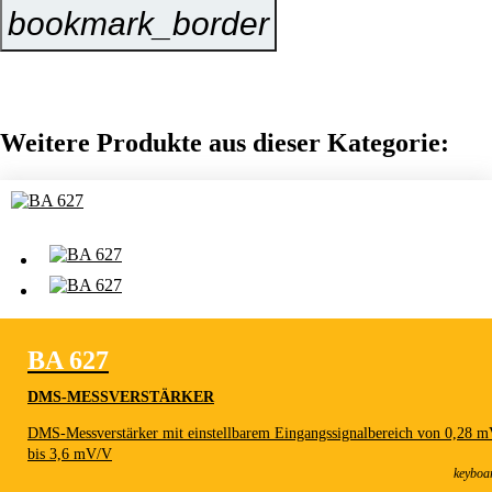
bookmark_border
Jetzt Anfragen
Weitere Produkte aus dieser Kategorie:
BA 627
DMS-MESSVERSTÄRKER
DMS-Messverstärker mit einstellbarem Eingangssignalbereich von 0,28 
BA 627
bis 3,6 mV/V
DMS-Messverstärker
keyboa