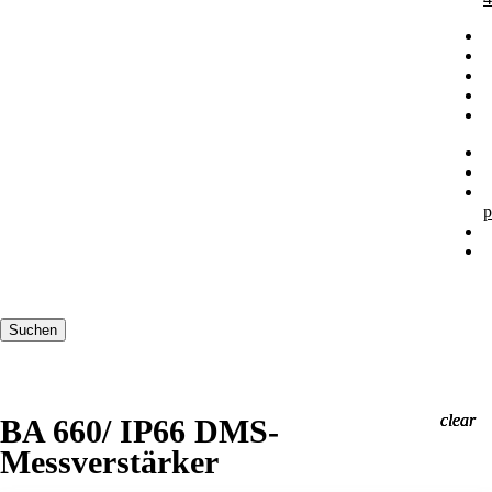
p
Suchbegriffe
Suchen
clear
clear
clear
BA 660/ IP66 DMS-
Messverstärker