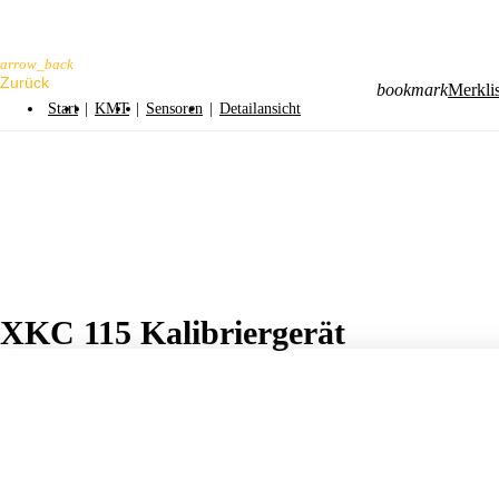
arrow_back
bookmark
Merklis
Start
|
KMT
|
Sensoren
|
Detailansicht
XKC 115 Kalibriergerät