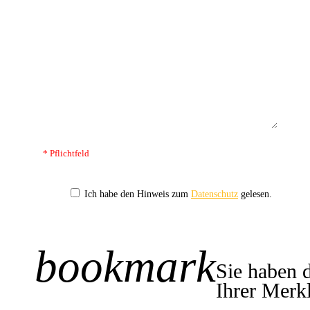
* Pflichtfeld
Ich habe den Hinweis zum
Datenschutz
gelesen.
bookmark
+1
Sie haben 
Ihrer Merkl