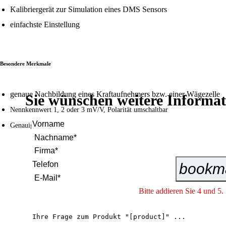
Kalibriergerät zur Simulation eines DMS Sensors
einfachste Einstellung
Besondere Merkmale
genaue Nachbildung eines Kraftaufnehmers bzw. einer Wägezelle
Sie wünschen weitere Informa
Nennkennwert 1, 2 oder 3 mV/V, Polarität umschaltbar
Genauigkeit 0,02 %
bookm
Bitte addieren Sie 4 und 5.