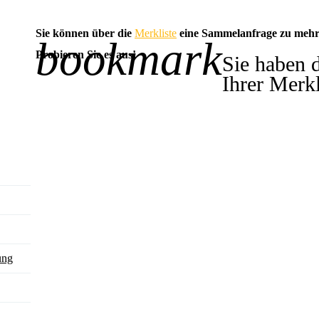
Sie können über die
Merkliste
eine Sammelanfrage zu mehr
bookmark
-1
Probieren Sie es aus!
Sie haben 
Ihrer Merkl
ung