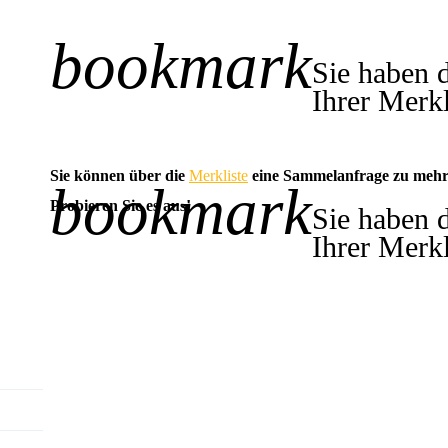
bookmark
+1
Sie haben 
Ihrer Merkl
Sie können über die
Merkliste
eine Sammelanfrage zu mehr
bookmark
-1
Probieren Sie es aus!
Sie haben 
Ihrer Merkl