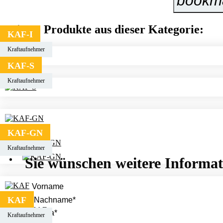
bookm
Weitere Produkte aus dieser Kategorie:
KAF-I
Kraftaufnehmer
KAF-S
Kraftaufnehmer
KAF-GN
Kraftaufnehmer
Sie wünschen weitere Informa
KAF
Kraftaufnehmer